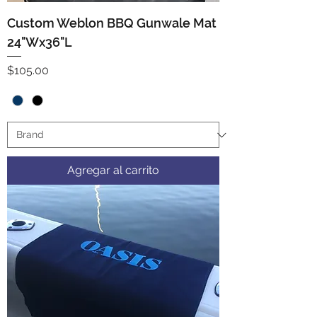
Custom Weblon BBQ Gunwale Mat
24"Wx36"L
Precio
$105.00
Agregar al carrito