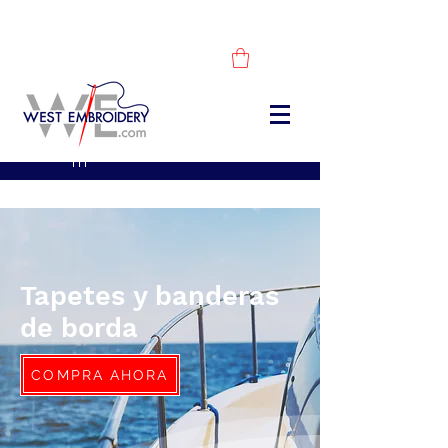
DESCUBRE NUESTROS PRODUCTOS -
COMPRA AHORA
sales@westembroidery.co
m
Tapetes y banderas
de borda
COMPRA AHORA